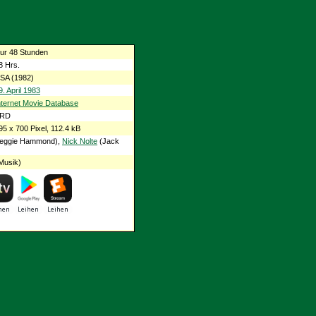
ur 48 Stunden
8 Hrs.
SA (1982)
9. April 1983
nternet Movie Database
RD
95 x 700 Pixel, 112.4 kB
eggie Hammond),
Nick Nolte
(Jack
Musik)