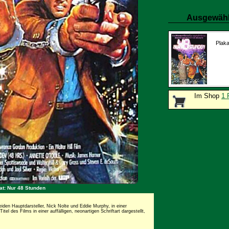
Ausgewähl
Plaka
Im Shop
1 
at: Nur 48 Stunden
eiden Hauptdarsteller, Nick Nolte und Eddie Murphy, in einer
el des Films in einer auffälligen, neonartigen Schriftart dargestellt,