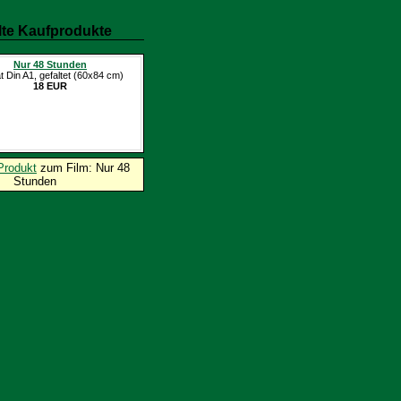
te Kaufprodukte
Nur 48 Stunden
t Din A1, gefaltet (60x84 cm)
18 EUR
Produkt
zum Film: Nur 48
Stunden