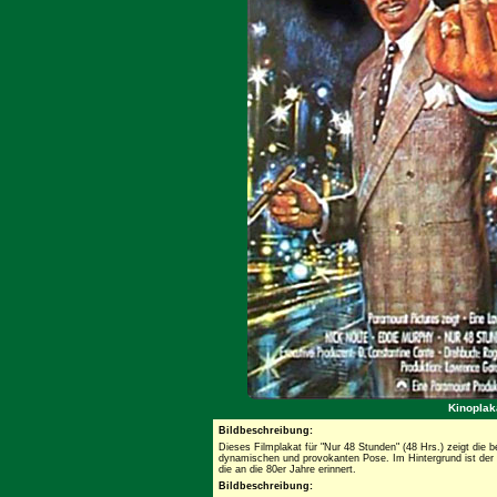
Kinoplak
Bildbeschreibung:
Dieses Filmplakat für "Nur 48 Stunden" (48 Hrs.) zeigt die b
dynamischen und provokanten Pose. Im Hintergrund ist der Tit
die an die 80er Jahre erinnert.
Bildbeschreibung: