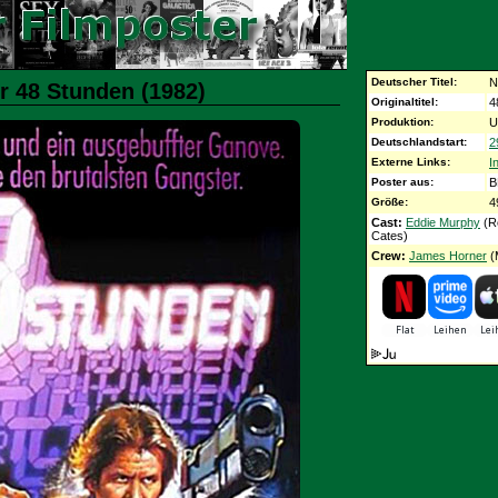
Deutscher Titel:
N
r 48 Stunden (1982)
Originaltitel:
4
Produktion:
U
Deutschlandstart:
2
Externe Links:
I
Poster aus:
B
Größe:
4
Cast:
Eddie Murphy
(R
Cates)
Crew:
James Horner
(