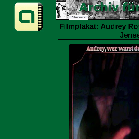
Startseite
Filmplakat: Audrey R
Jense