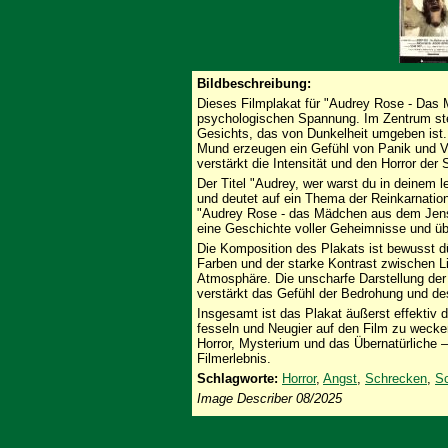
Bildbeschreibung:
Dieses Filmplakat für "Audrey Rose - Das 
psychologischen Spannung. Im Zentrum ste
Gesichts, das von Dunkelheit umgeben ist.
Mund erzeugen ein Gefühl von Panik und Ve
verstärkt die Intensität und den Horror der
Der Titel "Audrey, wer warst du in deinem l
und deutet auf ein Thema der Reinkarnation 
"Audrey Rose - das Mädchen aus dem Jense
eine Geschichte voller Geheimnisse und übe
Die Komposition des Plakats ist bewusst 
Farben und der starke Kontrast zwischen L
Atmosphäre. Die unscharfe Darstellung der
verstärkt das Gefühl der Bedrohung und d
Insgesamt ist das Plakat äußerst effektiv 
fesseln und Neugier auf den Film zu wecke
Horror, Mysterium und das Übernatürliche –
Filmerlebnis.
Schlagworte:
Horror
,
Angst
,
Schrecken
,
Sc
Image Describer 08/2025