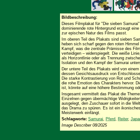
Bildbeschreibung:
Dieses Filmplakat für "Die sieben Samurai" 
dominierende rote Hintergrund erzeugt eine
zur epischen Natur des Films passt.
Im oberen Teil des Plakats sind sieben Sam
heben sich scharf gegen den roten Himmel 
Kampf, was die zentrale Prämisse des Films
verteidigen – widerspiegelt. Die weiße Linie
als Horizontlinie oder als Trennung zwisch
Isolation und den Kampf der Samurai unters
Der untere Teil des Plakats wird von einem
dessen Gesichtsausdruck von Entschlossenh
Die starke Kontrastierung von Rot und Schw
die rohe Emotion des Charakters hervor. Di
ist, könnte auf eine höhere Bestimmung ode
Insgesamt vermittelt das Plakat die Theme
Einzelnen gegen übermächtige Widrigkeiten
ausgelegt, den Zuschauer sofort in die We
das Drama zu spüren. Es ist ein ikonische
Meisterwerk einfängt.
Schlagworte:
Samurai
,
Pferd
,
Reiter
,
Japa
Image Describer 08/2025