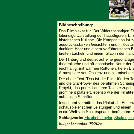
Bildbeschreibung:
Das Filmplakat für "Der Widerspenstigen Z
lebendige Darstellung der Hauptfiguren, Eli
historischen Kulisse. Die Komposition ist ze
ausdrucksstarken Gesichtern und in Kostüme
dunklem Haar und einem verführerischen Bl
breiten Lächeln und einem Stab in der Hand
Der Hintergrund deutet auf eine geschäftig
theatralische und oft chaotische Natur der 
reichhaltig, mit warmen Rottönen, tiefen B
Atmosphäre von Opulenz und historischem 
Der obere Text "Das ist der Film, für den 
und die Star-Power des berühmten Schauspie
Projekt, das perfekt auf ihre Talente zuges
prominent platziert, ebenso wie der Fil
auffälligen Schriftart.
Insgesamt vermittelt das Plakat die Essen
schauspielerischen Leistungen und einem 
in die Welt von Shakespeares berühmtem S
Schlagworte:
Elizabeth Taylor
,
Shakespea
Image Describer 08/2025