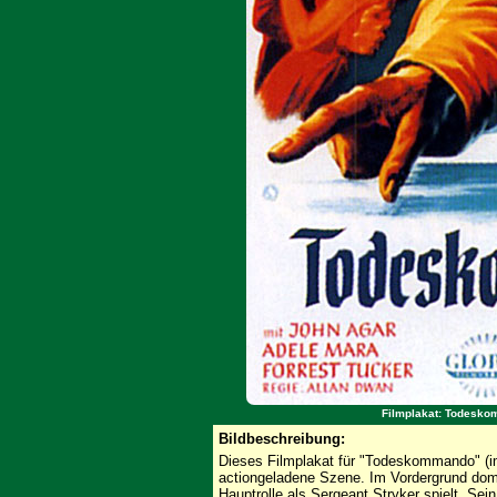
Filmplakat: Todeskom
Bildbeschreibung:
Dieses Filmplakat für "Todeskommando" (im
actiongeladene Szene. Im Vordergrund domi
Hauptrolle als Sergeant Stryker spielt. Se