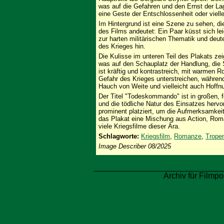
was auf die Gefahren und den Ernst der La
eine Geste der Entschlossenheit oder viell
Im Hintergrund ist eine Szene zu sehen, d
des Films andeutet: Ein Paar küsst sich lei
zur harten militärischen Thematik und deut
des Krieges hin.
Die Kulisse im unteren Teil des Plakats ze
was auf den Schauplatz der Handlung, die 
ist kräftig und kontrastreich, mit warmen R
Gefahr des Krieges unterstreichen, währe
Hauch von Weite und vielleicht auch Hoffnu
Der Titel "Todeskommando" ist in großen, fe
und die tödliche Natur des Einsatzes herv
prominent platziert, um die Aufmerksamkei
das Plakat eine Mischung aus Action, Rom
viele Kriegsfilme dieser Ära.
Schlagworte:
Kriegsfilm
,
Romanze
,
Trope
Image Describer 08/2025
Archiv für Filmpo