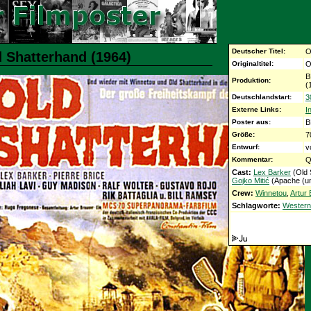
Deutscher Titel:
O
d Shatterhand (1964)
Originaltitel:
O
B
Produktion:
(
Deutschlandstart:
3
Externe Links:
I
Poster aus:
B
Größe:
7
Entwurf:
v
Kommentar:
Q
Cast:
Lex Barker
(Old 
Gojko Mitić
(Apache (un
Crew:
Winnetou
,
Artur
Schlagworte:
Western