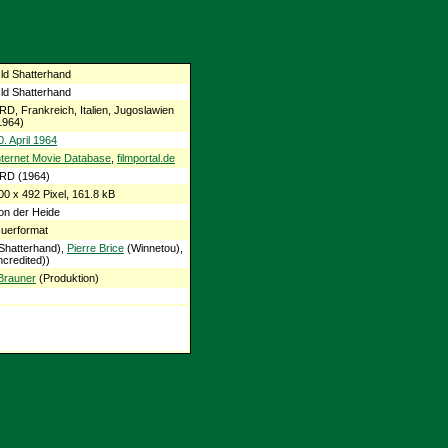
ld Shatterhand
ld Shatterhand
RD, Frankreich, Italien, Jugoslawien
1964)
0. April 1964
nternet Movie Database
,
filmportal.de
RD (1964)
00 x 492 Pixel, 161.8 kB
on der Heide
uerformat
Shatterhand),
Pierre Brice
(Winnetou),
credited))
 Brauner
(Produktion)