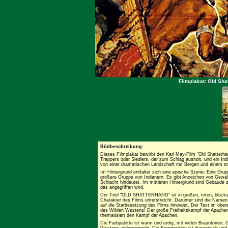
Filmplakat: Old Sha
Bildbeschreibung:
Dieses Filmplakat bewirbt den Karl May-Film "Old Shatterha
Trappers oder Siedlers, der zum Schlag ausholt, und ein India
von einer dramatischen Landschaft mit Bergen und einem 
Im Hintergrund entfaltet sich eine epische Szene: Eine Grup
größere Gruppe von Indianern. Es gibt Anzeichen von Gewal
Schlacht hindeutet. Im mittleren Hintergrund sind Gebäude z
das angegriffen wird.
Der Titel "OLD SHATTERHAND" ist in großen, roten, blocka
Charakter des Films unterstreicht. Darunter sind die Namen 
auf die Starbesetzung des Films hinweist. Der Text im ober
des Wilden Westens! Der große Freiheitskampf der Apachen!
thematisiert den Kampf der Apachen.
Die Farbpalette ist warm und erdig, mit vielen Brauntönen,