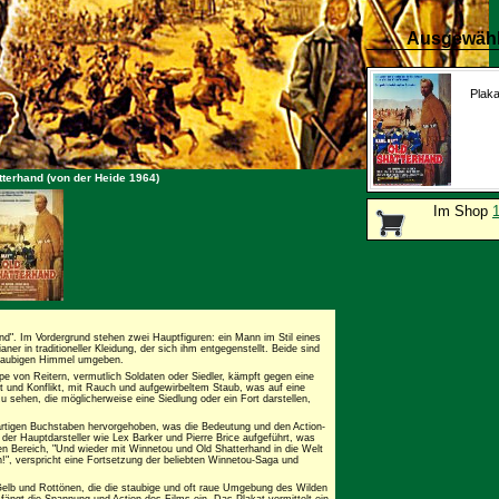
Ausgewähl
Plaka
tterhand (von der Heide 1964)
Im Shop
nd". Im Vordergrund stehen zwei Hauptfiguren: ein Mann im Stil eines
ner in traditioneller Kleidung, der sich ihm entgegenstellt. Beide sind
staubigen Himmel umgeben.
pe von Reitern, vermutlich Soldaten oder Siedler, kämpft gegen eine
t und Konflikt, mit Rauch und aufgewirbeltem Staub, was auf eine
u sehen, die möglicherweise eine Siedlung oder ein Fort darstellen,
rtigen Buchstaben hervorgehoben, was die Bedeutung und den Action-
der Hauptdarsteller wie Lex Barker und Pierre Brice aufgeführt, was
en Bereich, "Und wieder mit Winnetou und Old Shatterhand in die Welt
", verspricht eine Fortsetzung der beliebten Winnetou-Saga und
 Gelb und Rottönen, die die staubige und oft raue Umgebung des Wilden