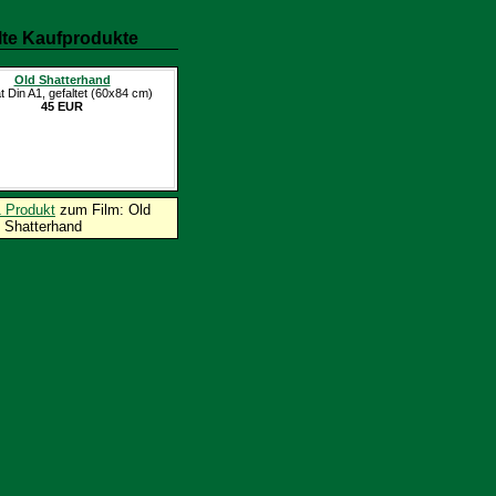
te Kaufprodukte
Old Shatterhand
t Din A1, gefaltet (60x84 cm)
45 EUR
1 Produkt
zum Film: Old
Shatterhand