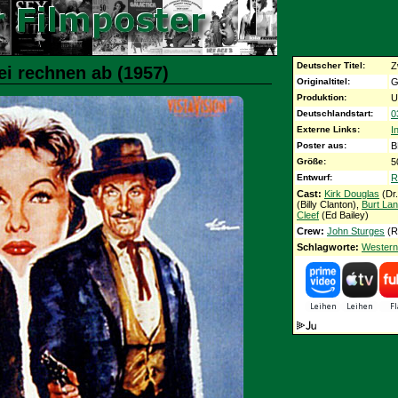
Deutscher Titel:
Z
ei rechnen ab (1957)
Originaltitel:
G
Produktion:
U
Deutschlandstart:
0
Externe Links:
I
Poster aus:
B
Größe:
5
Entwurf:
R
Cast:
Kirk Douglas
(Dr.
(Billy Clanton),
Burt La
Cleef
(Ed Bailey)
Crew:
John Sturges
(R
Schlagworte:
Western