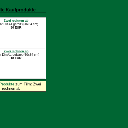
te Kaufprodukte
Zwei rechnen ab
at Din A1 gerollt (60x84 cm)
30 EUR
Zwei rechnen ab
t Din A1, gefaltet (60x84 cm)
18 EUR
Produkte
zum Film: Zwei
rechnen ab