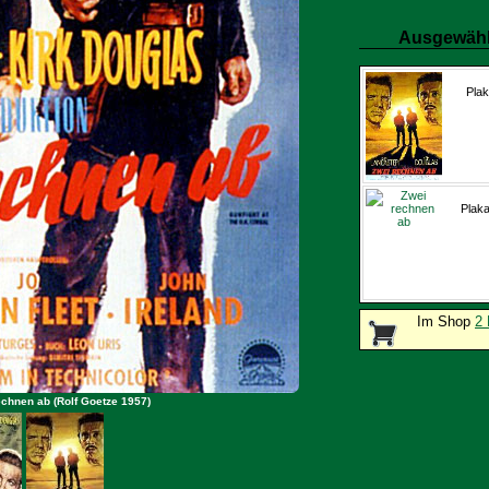
Ausgewähl
Plak
Plaka
Im Shop
2 
echnen ab (Rolf Goetze 1957)