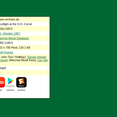
wei rechnen ab
unfight at the O.K. Corral
SA (1957)
3. Oktober 1957
nternet Movie Database
RD (1957)
02 x 700 Pixel, 133.1 kB
olf Goetze
 John 'Doc' Holliday),
Dennis Hopper
ncaster
(Marshal Wyatt Earp),
Lee Van
egie)