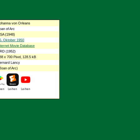
ohanna von Orleans
oan of Arc
SA (1948)
5. Oktober 1950
nternet Movie Database
RD (1952)
88 x 700 Pixel, 128.5 kB
ernard Lancy
Joan of Arc)