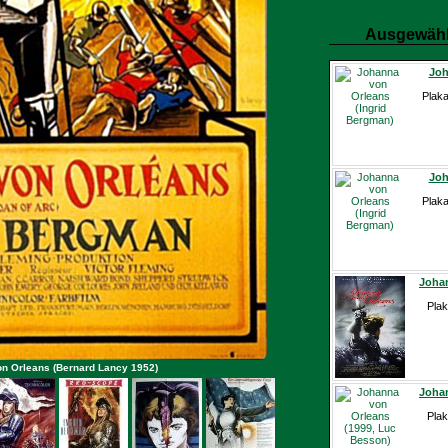
Ausgewähl
Joh
Plaka
Joh
Plaka
Johan
Plak
on Orleans (Bernard Lancy 1952)
Johan
Plak