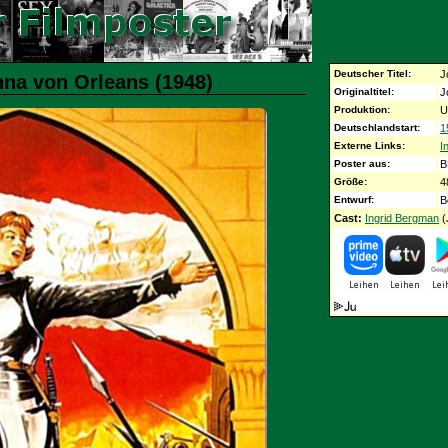
Deutscher Titel:
J
nna von Orleans (1948)
Originaltitel:
J
Produktion:
U
Deutschlandstart:
1
Externe Links:
I
Poster aus:
B
Größe:
4
Entwurf:
B
Cast:
Ingrid Bergman
(