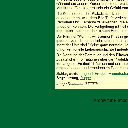
während die andere Person mit einem breit
Mimik und Gestik vermitteln ein Gefühl von
Die Komposition des Plakats ist dynamisch.
aufgenommen, was dem Bild Tiefe verleiht.
Personen und Elemente zu erkennen, die e
andeuten könnten. Die Farbgebung ist hell
dem roten Tuch und dem blauen Himmel im
Der Filmtitel "Komm, wir träumen!" ist in g
gesetzt, was die jugendliche und optimistis
steht der Untertitel "Keine ganz normale Li
unkonventionelle Liebesgeschichte hindeut
Die Nennung der Darsteller und des Filmver
zusätzliche Informationen über die Produkt
von Jugend, Freiheit, Träumen und der Intens
ansprechenden und emotionalen Darstellun
Schlagworte:
Jugend
,
Freude
,
Freundscha
Begeisterung,
Puppe
Image Describer 08/2025
Archiv für Filmpo