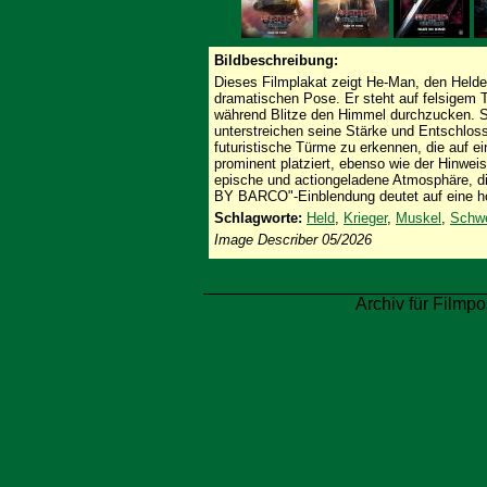
Bildbeschreibung:
Dieses Filmplakat zeigt He-Man, den Helden
dramatischen Pose. Er steht auf felsigem 
während Blitze den Himmel durchzucken. S
unterstreichen seine Stärke und Entschlos
futuristische Türme zu erkennen, die auf ei
prominent platziert, ebenso wie der Hinwei
epische und actiongeladene Atmosphäre, di
BY BARCO"-Einblendung deutet auf eine hoc
Schlagworte:
Held
,
Krieger
,
Muskel
,
Schwe
Image Describer 05/2026
Archiv für Filmpo