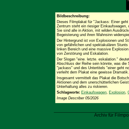
Bildbeschreibung:
Dieses Filmplakat für "Jackass: Einer geht
Zentrum steht ein riesiger Einkaufswagen, 
Sie sind alle in Aktion, mit wilden Ausdrü
Begeisterung und ihren Wahnsinn widerspie
Der Hintergrund ist von Explosionen und S
von gefährlichen und spektakulären Stunts 
linken Bereich und eine massive Explosion
von Zerstörung und Eskalation.
Der Slogan "eine. letzte. eskalation." deut
Abschluss der Reihe sein könnte, was die S
"jackass" und des Untertitels "einer geht 
verleiht dem Plakat eine gewisse Dramatik.
Insgesamt vermittelt das Plakat die Bots
Aktionen und dem unerschütterlichen Geist d
Unterhaltung alles zu riskieren.
Schlagworte:
Einkaufswagen
,
Explosion
,
Image Describer 05/2026
Archiv für Filmpo