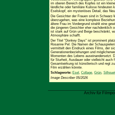
im oberen Bereich des Kopfes ist ein klei
ländliche oder familiäre Kulisse hindeuten 
Eselskopf, ein mysteriöses Detail, das Neu
Die Gesichter der Frauen sind in Schwarz-
überzugehen, was eine komplexe Beziehung
ältere Frau im Vordergrund strahlt eine ge
die jüngeren Gesichter eher nachdenklich 
ist stark auf Grün und Beige beschränkt, w
Atmosphäre schafft.
Der Titel "Donkey Days" ist prominent plat
Rosanne Pel. Die Namen der Schauspieleri
vermittelt den Eindruck eines Films, der si
Generationenbeziehungen und möglicherwei
Momenten des Lebens auseinandersetzt. Di
für Sturheit, Ausdauer oder vielleicht auch 
Gesamtwirkung ist künstlerisch und regt z
Film erzählen könnte.
Schlagworte:
Esel
,
Collage
,
Grün
,
Silhoue
Image Describer 05/2026
Archiv für Filmpo