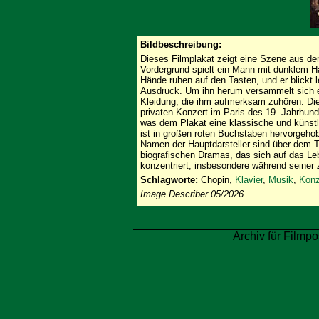
Bildbeschreibung:
Dieses Filmplakat zeigt eine Szene aus de
Vordergrund spielt ein Mann mit dunklem H
Hände ruhen auf den Tasten, und er blickt 
Ausdruck. Um ihn herum versammelt sich e
Kleidung, die ihm aufmerksam zuhören. Die
privaten Konzert im Paris des 19. Jahrhund
was dem Plakat eine klassische und künstl
ist in großen roten Buchstaben hervorgeh
Namen der Hauptdarsteller sind über dem Tit
biografischen Dramas, das sich auf das Le
konzentriert, insbesondere während seiner Z
Schlagworte:
Chopin,
Klavier
,
Musik
,
Konz
Image Describer 05/2026
Archiv für Filmpo