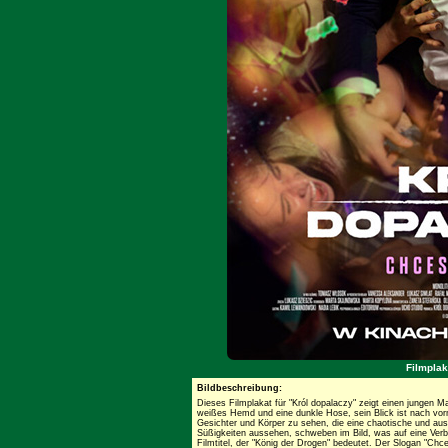
Filmplak
Bildbeschreibung:
Dieses Filmplakat für "Król dopalaczy" zeigt einen jungen 
weißes Hemd und eine dunkle Hose, sein Blick ist nach vo
Gesichter und Körper zu sehen, die eine chaotische und a
Süßigkeiten aussehen, schweben im Bild, was auf eine Ver
Filmtitel, der "König der Drogen" bedeutet. Der Slogan "Chc