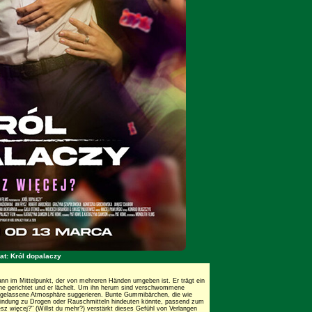
at: Król dopalaczy
Mann im Mittelpunkt, der von mehreren Händen umgeben ist. Er trägt ein
rne gerichtet und er lächelt. Um ihn herum sind verschwommene
usgelassene Atmosphäre suggerieren. Bunte Gummibärchen, die wie
bindung zu Drogen oder Rauschmitteln hindeuten könnte, passend zum
esz więcej?" (Willst du mehr?) verstärkt dieses Gefühl von Verlangen