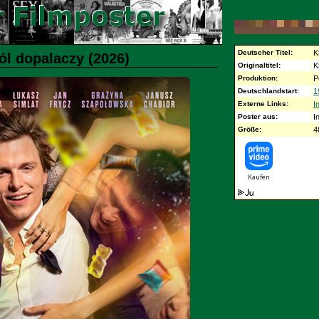
Deutscher Titel:
K
ól dopalaczy (2026)
Originaltitel:
K
Produktion:
P
Deutschlandstart:
1
Externe Links:
I
Poster aus:
I
Größe:
4