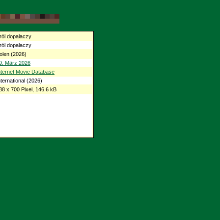
ról dopalaczy
ról dopalaczy
olen (2026)
9. März 2026
nternet Movie Database
nternational (2026)
88 x 700 Pixel, 146.6 kB