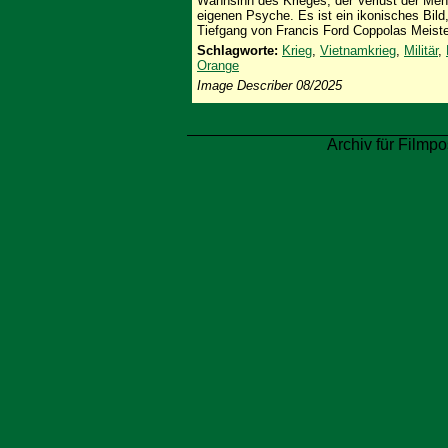
Wahnsinn des Krieges, der Verlust der Mens
eigenen Psyche. Es ist ein ikonisches Bild
Tiefgang von Francis Ford Coppolas Meiste
Schlagworte:
Krieg
,
Vietnamkrieg
,
Militär
,
Orange
Image Describer 08/2025
Archiv für Filmpo