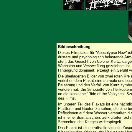
Bildbeschreibung:
Dieses Filmplakat für "Apocalypse Now" ist
düstere und psychologisch belastende Atmo
steht das Gesicht von Colonel Kurtz, darg
Wahnsinn und Verzweiflung gezeichnet ist.
Hintergrund dominiert, erzeugt ein Gefühl
Die überlagerten Bilder von zwei roten Kre
verleihen dem Plakat eine surreale und beu
Belastung und den Verfall von Kurtz symbol
verloren hat. Die Silhouette von Helikopter
an die ikonische "Ride of the Valkyries"-Sz
des Films.
Im unteren Teil des Plakats ist eine nächtl
Plattform und Booten zu sehen, die eine bed
Reflexionen auf dem Wasser verstärken di
ist in einer dramatischen, zerklüfteten Schr
Schrecken des Krieges widerspiegelt.
Das Plakat ist eine kraftvolle visuelle Z