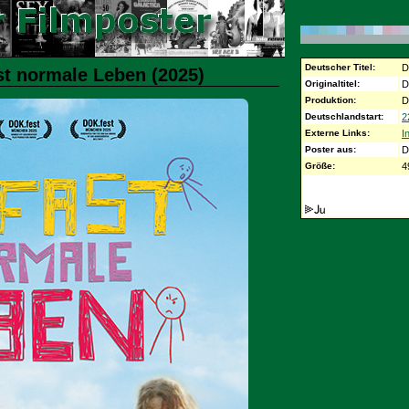
Deutscher Titel:
D
st normale Leben (2025)
Originaltitel:
D
Produktion:
D
Deutschlandstart:
2
Externe Links:
I
Poster aus:
D
Größe:
4