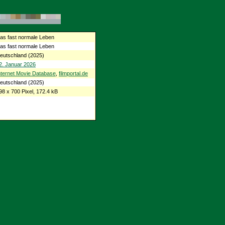
as fast normale Leben
as fast normale Leben
eutschland (2025)
2. Januar 2026
nternet Movie Database
,
filmportal.de
eutschland (2025)
98 x 700 Pixel, 172.4 kB