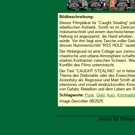
Bildbeschreibung:
Dieses Filmplakat für "Caught Stealing" prä
rebellischen Ästhetik. Smith ist im Zentru
Irokesenschnitt und einem durchstochenen L
Haltung ist angespannt, die Hand erhoben, a
würde. Vor ihm liegt eine Tasche voller Gel
dessen Nummernschild "RSS HOLE" lautet
Der Hintergrund ist eine Collage aus zerris
chaotische und urbane Atmosphäre schaffen.
starken Kontrasten zwischen Schwarz, Weiß
Konflikt des Films unterstreicht.
Der Titel "CAUGHT STEALING" ist in fette
Thema des Diebstahls oder des Erwischtwe
Aronofsky als Regisseur und Matt Smith als 
intensives und visuell eindrucksvolles Kin
von Gefahr, Rebellion und dem Leben am R
Schlagworte:
Punk
,
Geld
,
Auto
,
Kriminalit
Image Describer 08/2025
Archiv für Filmpo