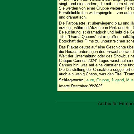
singt, und eine andere, die mit einem stra
Sie werden von einer Gruppe weiterer Per
Persönlichkeiten widerspiegeln – von aufge
und dramatisch.
Die Farbpalette ist überwiegend blau und l
erzeugt, während Akzente in Pink und Rot 
Beleuchtung ist dramatisch und hebt die Ge
Titel "Drama Queens" ist in großen, auffäll
Botschaft des Films zu unterstreichen sch
Das Plakat deutet auf eine Geschichte übe
die Herausforderungen des Erwachsenwerde
Welt der Unterhaltung oder des Showbusin
Critique Cannes 2024"-Logos weist auf eine 
Cannes hin, was auf eine künstlerische und
Die Darstellung der Charaktere suggeriert 
auch ein wenig Chaos, was den Titel "Dram
Schlagworte:
Leute
,
Gruppe
,
Jugend
,
Mus
Image Describer 08/2025
Archiv für Filmpo