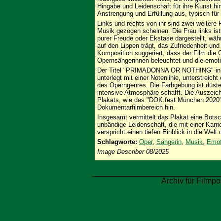
Hingabe und Leidenschaft für ihre Kunst hi
Anstrengung und Erfüllung aus, typisch fü
Links und rechts von ihr sind zwei weitere 
Musik gezogen scheinen. Die Frau links is
purer Freude oder Ekstase dargestellt, währ
auf den Lippen trägt, das Zufriedenheit un
Komposition suggeriert, dass der Film die
Opernsängerinnen beleuchtet und die emotio
Der Titel "PRIMADONNA OR NOTHING" in k
unterlegt mit einer Notenlinie, unterstrei
des Operngenres. Die Farbgebung ist düste
intensive Atmosphäre schafft. Die Auszei
Plakats, wie das "DOK.fest München 2020"
Dokumentarfilmbereich hin.
Insgesamt vermittelt das Plakat eine Botsch
unbändige Leidenschaft, die mit einer Karr
verspricht einen tiefen Einblick in die Wel
Schlagworte:
Oper
,
Sängerin
,
Musik
,
Emot
Image Describer 08/2025
Archiv für Filmpo