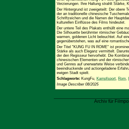
Verzierungen. Ihre Haltung strahlt Stärke,
Der Hintergrund ist zweigeteilt: Der obere T
der an traditionelle chinesische Tuschemale
Schriftzeichen und die Namen der Hauptdarste
kulturellen Einflüsse des Films hindeutet.
Der untere Teil des Plakats enthüllt eine 
Die Silhouette berühmter römischer Gebäud
warmen, goldenen Licht beleuchtet. Auf ei
gegenüberstehen, was auf eine romantische
Der Titel "KUNG FU IN ROME" ist prominent i
Stärke als auch Eleganz vermittelt. Dar
der den Regisseur hervorhebt. Die Kombina
chinesischen Elementen und der römischen 
und Genres auf unerwartete Weise verbindet
beeindruckende und actiongeladene Erfahru
ewigen Stadt spielt.
Schlagworte:
KungFu,
Kampfsport
,
Rom
,
Image Describer 08/2025
Archiv für Filmpo