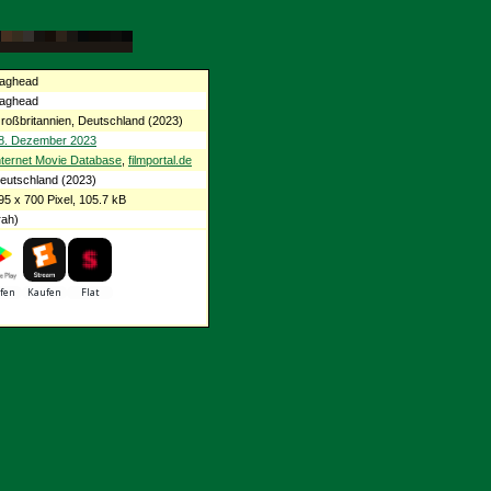
aghead
aghead
roßbritannien, Deutschland (2023)
8. Dezember 2023
nternet Movie Database
,
filmportal.de
eutschland (2023)
95 x 700 Pixel, 105.7 kB
ah)