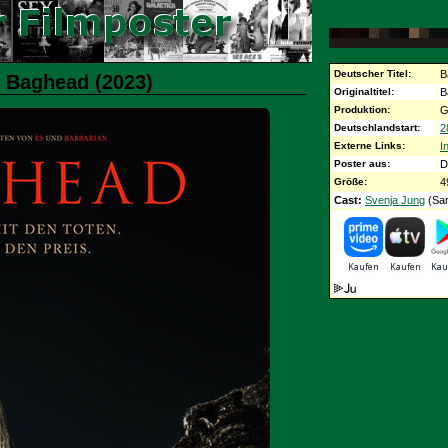
Deutscher Titel:
B
: Baghead (2023)
Originaltitel:
B
Produktion:
G
Deutschlandstart:
2
Externe Links:
I
Poster aus:
D
Größe:
4
Cast:
Svenja Jung
(Sar