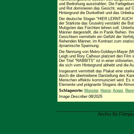
und Bedrohung ausstrahlen. Die Farbgebung
und Rot dominieren das Gesicht, was auf 
Hintergrund die Dunkelheit und das Unbeka
Der deutsche Slogan "HIER LERNT AUCH
der Stärkste das Gruseln) verstärkt die Bo
Mutigsten das Fürchten lehren soll. Unterh
Männer dargestellt, die in Panik fliehen. I
Gesichtern vermitteln ein Gefühl der Verfol
fliehenden Männer, im Kontrast zum statis
dynamische Spannung.
Die Nennung von Metro-Goldwyn-Mayer (MG
Leigh und Rory Calhoun platziert den Film
Der Titel "RABBITS" ist in einer stilisierte
die sich vom Hintergrund abhebt und die Au
Insgesamt vermittelt das Plakat eine stark
durch die übertriebene Darstellung des Kan
Menschen effektiv kommuniziert wird. Es ist
Elemente und prägnante Slogans die Atmos
Schlagworte:
Monster
,
Horror
,
Angst
,
Ren
Image Describer 08/2025
Archiv für Filmpo