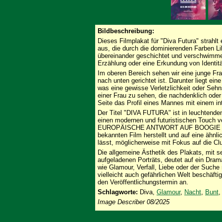
Bildbeschreibung:
Dieses Filmplakat für "Diva Futura" strahlt
aus, die durch die dominierenden Farben Li
übereinander geschichtet und verschwimmen
Erzählung oder eine Erkundung von Identit
Im oberen Bereich sehen wir eine junge Fr
nach unten gerichtet ist. Darunter liegt ei
was eine gewisse Verletzlichkeit oder Sehnsu
einer Frau zu sehen, die nachdenklich oder
Seite das Profil eines Mannes mit einem int
Der Titel "DIVA FUTURA" ist in leuchtend
einen modernen und futuristischen Touch ve
EUROPÄISCHE ANTWORT AUF BOOGIE NIGH
bekannten Film herstellt und auf eine ähnli
lässt, möglicherweise mit Fokus auf die Cl
Die allgemeine Ästhetik des Plakats, mit s
aufgeladenen Porträts, deutet auf ein Dram
wie Glamour, Verfall, Liebe oder der Suche 
vielleicht auch gefährlichen Welt beschä
den Veröffentlichungstermin an.
Schlagworte:
Diva,
Glamour
,
Nacht
,
Bunt
Image Describer 08/2025