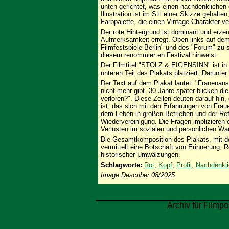
unten gerichtet, was einen nachdenklichen
Illustration ist im Stil einer Skizze gehalte
Farbpalette, die einen Vintage-Charakter ver
Der rote Hintergrund ist dominant und erzeu
Aufmerksamkeit erregt. Oben links auf dem 
Filmfestspiele Berlin" und des "Forum" zu
diesem renommierten Festival hinweist.
Der Filmtitel "STOLZ & EIGENSINN" ist in
unteren Teil des Plakats platziert. Daru
Der Text auf dem Plakat lautet: "Frauenan
nicht mehr gibt. 30 Jahre später blicken d
verloren?". Diese Zeilen deuten darauf hin
ist, das sich mit den Erfahrungen von Fra
dem Leben in großen Betrieben und der Ref
Wiedervereinigung. Die Fragen implizieren
Verlusten im sozialen und persönlichen Wa
Die Gesamtkomposition des Plakats, mit d
vermittelt eine Botschaft von Erinnerung, 
historischer Umwälzungen.
Schlagworte:
Rot
,
Kopf
,
Profil
,
Nachdenkli
Image Describer 08/2025
Archiv für Filmpo