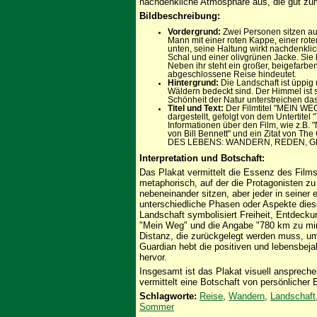
nachdenkliche Atmosphäre aus, die gut zum
Bildbeschreibung:
Vordergrund:
Zwei Personen sitzen auf 
Mann mit einer roten Kappe, einer rote
unten, seine Haltung wirkt nachdenklic
Schal und einer olivgrünen Jacke. Sie b
Neben ihr steht ein großer, beigefarb
abgeschlossene Reise hindeutet.
Hintergrund:
Die Landschaft ist üppig 
Wäldern bedeckt sind. Der Himmel ist 
Schönheit der Natur unterstreichen da
Titel und Text:
Der Filmtitel "MEIN WEG
dargestellt, gefolgt von dem Untertitel
Informationen über den Film, wie z.B.
von Bill Bennett" und ein Zitat von
DES LEBENS: WANDERN, REDEN, G
Interpretation und Botschaft:
Das Plakat vermittelt die Essenz des Films
metaphorisch, auf der die Protagonisten zu 
nebeneinander sitzen, aber jeder in seiner 
unterschiedliche Phasen oder Aspekte dieser
Landschaft symbolisiert Freiheit, Entdeckun
"Mein Weg" und die Angabe "780 km zu mir"
Distanz, die zurückgelegt werden muss, um
Guardian hebt die positiven und lebensbe
hervor.
Insgesamt ist das Plakat visuell ansprech
vermittelt eine Botschaft von persönliche
Schlagworte:
Reise
,
Wandern
,
Landschaft
Sommer