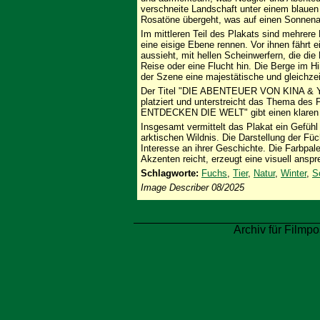
verschneite Landschaft unter einem blauen
Rosatöne übergeht, was auf einen Sonnenau
Im mittleren Teil des Plakats sind mehrere
eine eisige Ebene rennen. Vor ihnen fährt 
aussieht, mit hellen Scheinwerfern, die die
Reise oder eine Flucht hin. Die Berge im H
der Szene eine majestätische und gleichze
Der Titel "DIE ABENTEUER VON KINA & YU
platziert und unterstreicht das Thema de
ENTDECKEN DIE WELT" gibt einen klaren H
Insgesamt vermittelt das Plakat ein Gefüh
arktischen Wildnis. Die Darstellung der F
Interesse an ihrer Geschichte. Die Farbpal
Akzenten reicht, erzeugt eine visuell ans
Schlagworte:
Fuchs
,
Tier
,
Natur
,
Winter
,
S
Image Describer 08/2025
Archiv für Filmpo