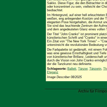
Sakko. Diese Figur, die den Betrachter in d
oder konzentriert zu sein, vielleicht der 
beobachtet.
Im Hintergrund, auf einer hell erleuchteten 
weißen, eng anliegenden Kostüm und der Tän
eleganten Pose festgehalten, die Anmut und
Sie sind das leuchtende Zentrum der Aufm
und dem angedeuteten Glanz eines vollen T
Der Titel "John Cranko" ist prominent platz
künstlerischen Schrift und "Cranko" in einer
Ein Zitat von "The New York Times" – "Cra
unterstreicht die revolutionäre Bedeutung 
Die Farbpalette ist gedämpft, mit einem F
was eine gewisse Ernsthaftigkeit und Tiefe 
von künstlerischer Brillanz, Leidenschaft u
durch die Vision von John Cranko ermöglic
der die Tanzkunst neu definierte.
Schlagworte:
Ballett
,
Tänzer
,
Tänzerin
,
Th
Eleganz
Image Describer 08/2025
Archiv für Filmpo