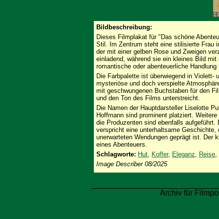
Bildbeschreibung:
Dieses Filmplakat für "Das schöne Abenteue
Stil. Im Zentrum steht eine stilisierte Fra
der mit einer gelben Rose und Zweigen verzi
einladend, während sie ein kleines Bild mi
romantische oder abenteuerliche Handlung 
Die Farbpalette ist überwiegend in Violett-
mysteriöse und doch verspielte Atmosphäre v
mit geschwungenen Buchstaben für den Fil
und den Ton des Films unterstreicht.
Die Namen der Hauptdarsteller Liselotte P
Hoffmann sind prominent platziert. Weitere
die Produzenten sind ebenfalls aufgeführt. 
verspricht eine unterhaltsame Geschichte, 
unerwarteten Wendungen geprägt ist. Der kle
eines Abenteuers.
Schlagworte:
Hut
,
Koffer
,
Eleganz
,
Reise
,
Image Describer 08/2025
Archiv für Filmpo