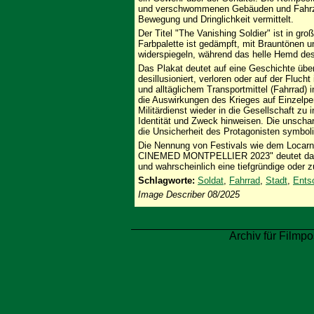
und verschwommenen Gebäuden und Fahrze
Bewegung und Dringlichkeit vermittelt.
Der Titel "The Vanishing Soldier" ist in gr
Farbpalette ist gedämpft, mit Brauntönen u
widerspiegeln, während das helle Hemd des
Das Plakat deutet auf eine Geschichte über
desillusioniert, verloren oder auf der Fluch
und alltäglichem Transportmittel (Fahrrad)
die Auswirkungen des Krieges auf Einzelpe
Militärdienst wieder in die Gesellschaft zu
Identität und Zweck hinweisen. Die unschar
die Unsicherheit des Protagonisten symboli
Die Nennung von Festivals wie dem Locarn
CINEMED MONTPELLIER 2023" deutet darauf
und wahrscheinlich eine tiefgründige oder
Schlagworte:
Soldat
,
Fahrrad
,
Stadt
,
Ents
Image Describer 08/2025
Archiv für Filmpo