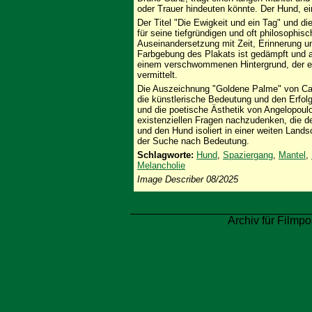
oder Trauer hindeuten könnte. Der Hund, ein
Der Titel "Die Ewigkeit und ein Tag" und 
für seine tiefgründigen und oft philosophis
Auseinandersetzung mit Zeit, Erinnerung 
Farbgebung des Plakats ist gedämpft und 
einem verschwommenen Hintergrund, der ei
vermittelt.
Die Auszeichnung "Goldene Palme" von Canne
die künstlerische Bedeutung und den Erfolg
und die poetische Ästhetik von Angelopoulos
existenziellen Fragen nachzudenken, die d
und den Hund isoliert in einer weiten Lands
der Suche nach Bedeutung.
Schlagworte:
Hund
,
Spaziergang
,
Mantel
,
Melancholie
Image Describer 08/2025
Archiv für Filmpo