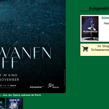
Ausgewähl
Schwa
Plak
Im Sho
Schwanensee
- Aus der Opéra national de Paris