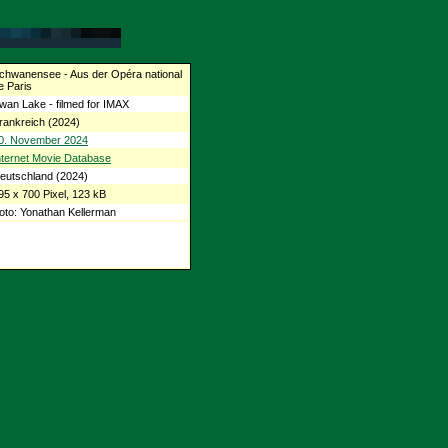
chwanensee - Aus der Opéra national
e Paris
wan Lake - filmed for IMAX
rankreich (2024)
0. November 2024
nternet Movie Database
eutschland (2024)
95 x 700 Pixel, 123 kB
oto: Yonathan Kellerman