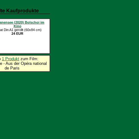
te Kaufprodukte
nensee (2020) Bolschoi im
Kino
at Din A1 gerollt (60x84 cm)
24 EUR
p
1 Produkt
zum Film:
 - Aus der Opéra national
de Paris