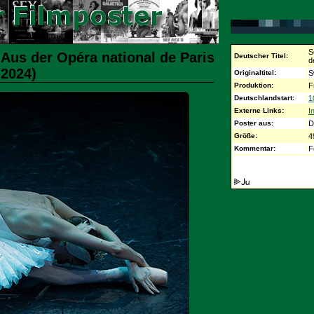
S
Aus der Opéra national de Paris
Deutscher Titel:
d
(2024)
Originaltitel:
S
Produktion:
F
Deutschlandstart:
1
Externe Links:
I
Poster aus:
D
Größe:
4
Kommentar:
F