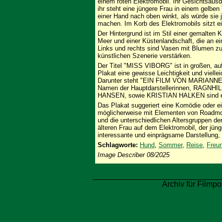
einem roten Elektromobil. Ihr Gesichtsausd
ihr steht eine jüngere Frau in einem gelben
einer Hand nach oben winkt, als würde si
machen. Im Korb des Elektromobils sitzt ei
Der Hintergrund ist im Stil einer gemalten
Meer und einer Küstenlandschaft, die an e
Links und rechts sind Vasen mit Blumen zu 
künstlichen Szenerie verstärken.
Der Titel "MISS VIBORG" ist in großen, au
Plakat eine gewisse Leichtigkeit und vielle
Darunter steht "EIN FILM VON MARIANNE B
Namen der Hauptdarstellerinnen, RAG
HANSEN, sowie KRISTIAN HALKEN sind eben
Das Plakat suggeriert eine Komödie oder e
möglicherweise mit Elementen von Roadmovie
und die unterschiedlichen Altersgruppen de
älteren Frau auf dem Elektromobil, der jün
interessante und einprägsame Darstellung,
Schlagworte:
Hund
,
Sommer
,
Reise
,
Freu
Image Describer 08/2025
Archiv für Filmpo