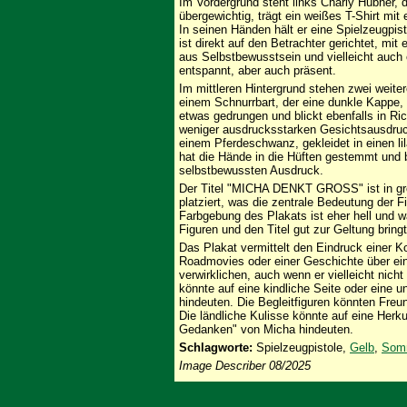
Im Vordergrund steht links Charly Hübner, der
übergewichtig, trägt ein weißes T-Shirt mi
In seinen Händen hält er eine Spielzeugpist
ist direkt auf den Betrachter gerichtet, mi
aus Selbstbewusstsein und vielleicht auch
entspannt, aber auch präsent.
Im mittleren Hintergrund stehen zwei weite
einem Schnurrbart, der eine dunkle Kappe, 
etwas gedrungen und blickt ebenfalls in R
weniger ausdrucksstarken Gesichtsausdruck
einem Pferdeschwanz, gekleidet in einen l
hat die Hände in die Hüften gestemmt und b
selbstbewussten Ausdruck.
Der Titel "MICHA DENKT GROSS" ist in gr
platziert, was die zentrale Bedeutung der 
Farbgebung des Plakats ist eher hell und 
Figuren und den Titel gut zur Geltung bringt
Das Plakat vermittelt den Eindruck einer 
Roadmovies oder einer Geschichte über ei
verwirklichen, auch wenn er vielleicht nich
könnte auf eine kindliche Seite oder eine
hindeuten. Die Begleitfiguren könnten Freu
Die ländliche Kulisse könnte auf eine Herk
Gedanken" von Micha hindeuten.
Schlagworte:
Spielzeugpistole,
Gelb
,
Som
Image Describer 08/2025