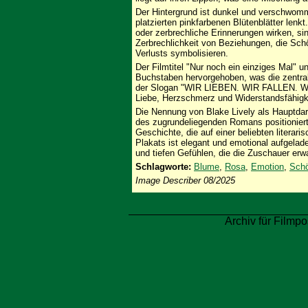
Der Hintergrund ist dunkel und verschwom
platzierten pinkfarbenen Blütenblätter lenkt.
oder zerbrechliche Erinnerungen wirken, si
Zerbrechlichkeit von Beziehungen, die Sch
Verlusts symbolisieren.
Der Filmtitel "Nur noch ein einziges Mal" u
Buchstaben hervorgehoben, was die zentrale
der Slogan "WIR LIEBEN. WIR FALLEN. 
Liebe, Herzschmerz und Widerstandsfähigkei
Die Nennung von Blake Lively als Hauptdars
des zugrundeliegenden Romans positioniert
Geschichte, die auf einer beliebten literar
Plakats ist elegant und emotional aufgelade
und tiefen Gefühlen, die die Zuschauer erw
Schlagworte:
Blume
,
Rosa
,
Emotion
,
Schö
Image Describer 08/2025
Archiv für Filmpo