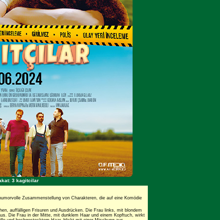
kat: 3 kagitcilar
nd humorvolle Zusammenstellung von Charakteren, die auf eine Komödie
hen, auffälligen Frisuren und Ausdrücken. Die Frau links, mit blondem
aus. Die Frau in der Mitte, mit dunklem Haar und einem Kopftuch, wirkt