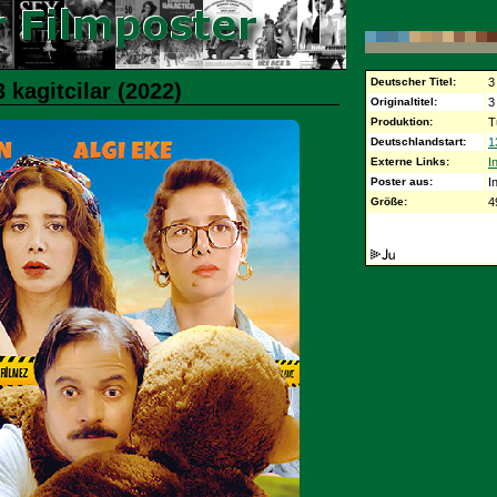
Deutscher Titel:
3
 kagitcilar (2022)
Originaltitel:
3
Produktion:
T
Deutschlandstart:
1
Externe Links:
I
Poster aus:
I
Größe:
4