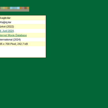
 kagitcilar
 Kağıtçılar
ürkei (2022)
3. Juni 2024
nternet Movie Database
nternational (2024)
95 x 700 Pixel, 242.7 kB