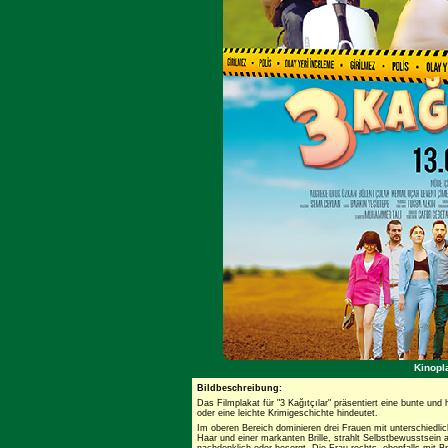
Kinopla
Bildbeschreibung:
Das Filmplakat für "3 Kağıtçılar" präsentiert eine bunte u
oder eine leichte Krimigeschichte hindeutet.
Im oberen Bereich dominieren drei Frauen mit unterschiedlic
Haar und einer markanten Brille, strahlt Selbstbewusstsein 