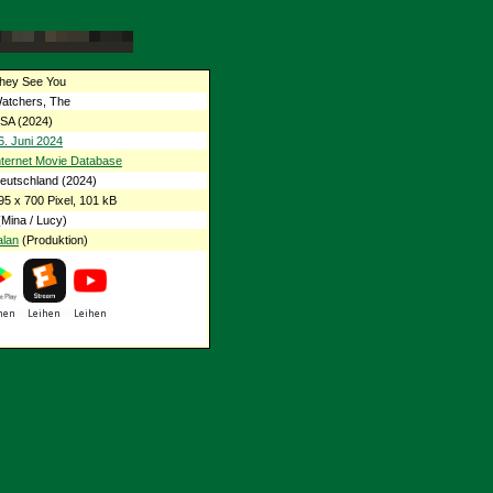
hey See You
atchers, The
SA (2024)
6. Juni 2024
nternet Movie Database
eutschland (2024)
95 x 700 Pixel, 101 kB
Mina / Lucy)
alan
(Produktion)