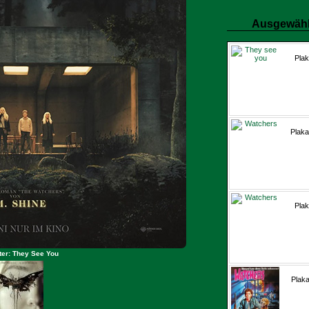
Ausgewähl
Plak
Plaka
Plak
ter: They See You
Plaka