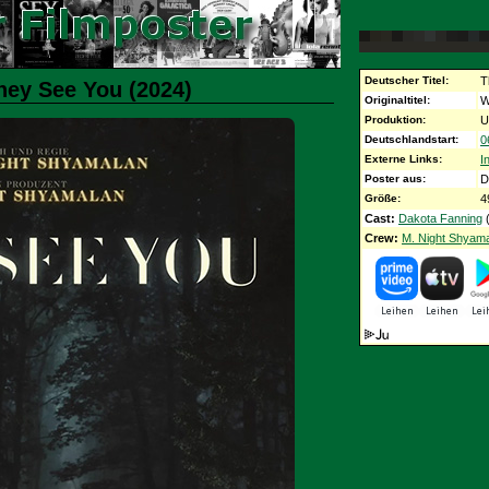
Deutscher Titel:
T
hey See You (2024)
Originaltitel:
W
Produktion:
U
Deutschlandstart:
0
Externe Links:
I
Poster aus:
D
Größe:
4
Cast:
Dakota Fanning
(
Crew:
M. Night Shyam