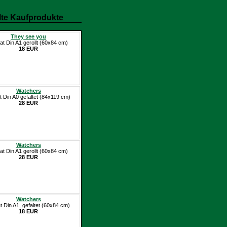
te Kaufprodukte
They see you
at Din A1 gerollt (60x84 cm)
18 EUR
Watchers
t Din A0 gefaltet (84x119 cm)
28 EUR
Watchers
at Din A1 gerollt (60x84 cm)
28 EUR
Watchers
t Din A1, gefaltet (60x84 cm)
18 EUR