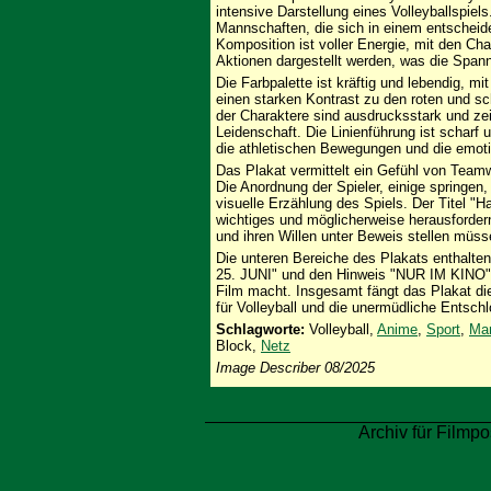
intensive Darstellung eines Volleyballspiel
Mannschaften, die sich in einem entschei
Komposition ist voller Energie, mit den Ch
Aktionen dargestellt werden, was die Span
Die Farbpalette ist kräftig und lebendig, m
einen starken Kontrast zu den roten und sch
der Charaktere sind ausdrucksstark und ze
Leidenschaft. Die Linienführung ist scharf 
die athletischen Bewegungen und die emotio
Das Plakat vermittelt ein Gefühl von Team
Die Anordnung der Spieler, einige springen,
visuelle Erzählung des Spiels. Der Titel "Ha
wichtiges und möglicherweise herausfordern
und ihren Willen unter Beweis stellen müss
Die unteren Bereiche des Plakats enthalte
25. JUNI" und den Hinweis "NUR IM KINO",
Film macht. Insgesamt fängt das Plakat di
für Volleyball und die unermüdliche Entschl
Schlagworte:
Volleyball,
Anime
,
Sport
,
Ma
Block,
Netz
Image Describer 08/2025
Archiv für Filmpo