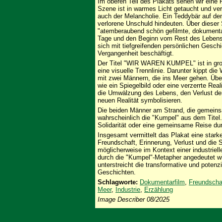
Im oberen Teil des Plakats sehen wir eine F
Szene ist in warmes Licht getaucht und verm
auch der Melancholie. Ein Teddybär auf de
verlorene Unschuld hindeuten. Über dieser 
"atemberaubend schön gefilmte, dokumenta
Tage und den Beginn vom Rest des Lebens" 
sich mit tiefgreifenden persönlichen Gesch
Vergangenheit beschäftigt.
Der Titel "WIR WAREN KUMPEL" ist in gro
eine visuelle Trennlinie. Darunter kippt di
mit zwei Männern, die ins Meer gehen. Über
wie ein Spiegelbild oder eine verzerrte Rea
die Umwälzung des Lebens, den Verlust der 
neuen Realität symbolisieren.
Die beiden Männer am Strand, die gemeins
wahrscheinlich die "Kumpel" aus dem Tite
Solidarität oder eine gemeinsame Reise dur
Insgesamt vermittelt das Plakat eine stark
Freundschaft, Erinnerung, Verlust und di
möglicherweise im Kontext einer industriel
durch die "Kumpel"-Metapher angedeutet wi
unterstreicht die transformative und potenz
Geschichten.
Schlagworte:
Dokumentarfilm
,
Freundscha
Meer
,
Industrie
,
Erzählung
Image Describer 08/2025