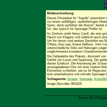
Bildbeschreibung:
Dieses Filmplakat für "Argylle" präsentiert
vor einem auffälligen, rautenförmigen Hint
Spion, desto perfekter die Illusion" deut
hin, das typisch für Spionage-Thriller ist.
Im Zentrum steht Henry Cavill, der eine gr
Hauch von Eleganz und vielleicht auch ein
Um ihn herum sind weitere Darsteller wie 
O'Hara, Dua Lipa, Ariana DeBose, John Cena
unterschiedliche Stile und Haltungen zeigen
möglicherweise komplexe Charakterinterakt
Die Farbpalette des Plakats, dominiert von
Gefühl von Luxus und Spannung. Die golden
diesen Eindruck. Die Anordnung der Schaus
actiongeladenen Film mit einer starken Be
Elementen schließen, wie es für Regisseur
eine unterhaltsame und stilvolle Spionage-
Schlagworte:
Gruppe
,
Spionage
,
Actionfil
Image Describer 08/2025
Archiv für Filmpo