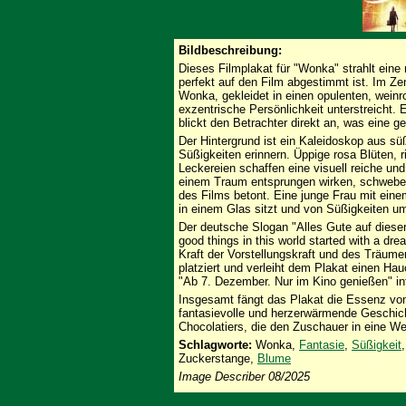
Bildbeschreibung:
Dieses Filmplakat für "Wonka" strahlt eine
perfekt auf den Film abgestimmt ist. Im Ze
Wonka, gekleidet in einen opulenten, weinr
exzentrische Persönlichkeit unterstreicht. 
blickt den Betrachter direkt an, was eine g
Der Hintergrund ist ein Kaleidoskop aus sü
Süßigkeiten erinnern. Üppige rosa Blüten, ri
Leckereien schaffen eine visuell reiche un
einem Traum entsprungen wirken, schweben
des Films betont. Eine junge Frau mit einem
in einem Glas sitzt und von Süßigkeiten umg
Der deutsche Slogan "Alles Gute auf diese
good things in this world started with a dre
Kraft der Vorstellungskraft und des Träum
platziert und verleiht dem Plakat einen H
"Ab 7. Dezember. Nur im Kino genießen" inf
Insgesamt fängt das Plakat die Essenz von
fantasievolle und herzerwärmende Geschich
Chocolatiers, die den Zuschauer in eine Wel
Schlagworte:
Wonka,
Fantasie
,
Süßigkeit
Zuckerstange,
Blume
Image Describer 08/2025