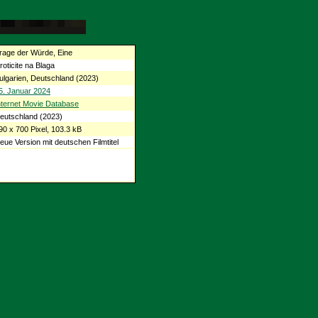
rage der Würde, Eine
roticite na Blaga
ulgarien, Deutschland (2023)
5. Januar 2024
nternet Movie Database
eutschland (2023)
90 x 700 Pixel, 103.3 kB
eue Version mit deutschen Filmtitel