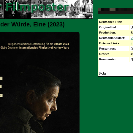
Deutscher Titel:
F
 der Würde, Eine (2023)
Originaltitel:
U
Produktion:
B
Deutschlandstart:
2
Externe Links:
I
Poster aus:
D
Größe:
4
Kommentar:
N