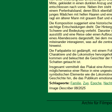
Mitte, gekleidet in einen dunklen Anzug un
entschlossen nach vorne. Neben ihm steht
einem Perlenhalsband, deren Blick ebenfalls 
junges Mädchen mit hellen Haaren und einem
ragt ein älterer Mann mit grauem Bart und
Die Komposition suggeriert eine historisch
wichtige Entscheidungen dreht. Der Hinterg
Schwere und Bedeutung verleiht. Darunter 
ausstößt und eine Reise oder einen Aufbruc
eines Abendessens dargestellt, bei dem m
miteinander interagieren, was auf die zent
hinweist.
Die Farbpalette ist gedämpft, mit einem Fo
Charaktere und die Lokomotive hervorgehob
kommen und beleuchtet die Gesichter der H
Schatten getaucht ist.
Insgesamt vermittelt das Plakat eine Atm
möglicherweise einer Reise in eine ungewis
symbolischen Elemente wie die Lokomotive
Geschichte hin, die das Publikum emotional
Schlagworte:
Familie
,
Zug
,
Epoche
,
Nacht
Image Describer 08/2025
Archiv für Filmpo