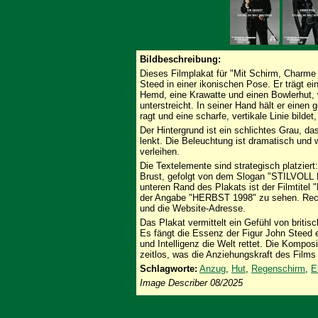
Bildbeschreibung:
Dieses Filmplakat für "Mit Schirm, Charme
Steed in einer ikonischen Pose. Er trägt e
Hemd, eine Krawatte und einen Bowlerhut, wa
unterstreicht. In seiner Hand hält er eine
ragt und eine scharfe, vertikale Linie bildet
Der Hintergrund ist ein schlichtes Grau, da
lenkt. Die Beleuchtung ist dramatisch und w
verleihen.
Die Textelemente sind strategisch platzie
Brust, gefolgt von dem Slogan "STILVOLL 
unteren Rand des Plakats ist der Filmtite
der Angabe "HERBST 1998" zu sehen. Rech
und die Website-Adresse.
Das Plakat vermittelt ein Gefühl von briti
Es fängt die Essenz der Figur John Steed 
und Intelligenz die Welt rettet. Die Kompos
zeitlos, was die Anziehungskraft des Films 
Schlagworte:
Anzug
,
Hut
,
Regenschirm
,
E
Image Describer 08/2025