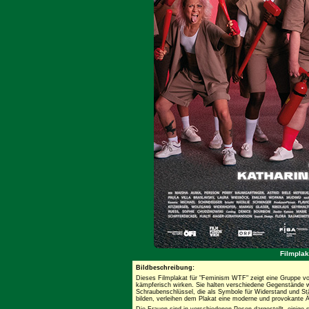
Filmpla
Bildbeschreibung:
Dieses Filmplakat für "Feminism WTF" zeigt eine Gruppe von
kämpferisch wirken. Sie halten verschiedene Gegenstände w
Schraubenschlüssel, die als Symbole für Widerstand und Stär
bilden, verleihen dem Plakat eine moderne und provokante Ä