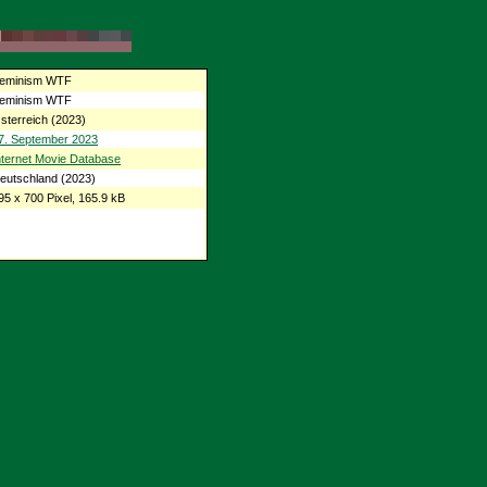
eminism WTF
eminism WTF
sterreich (2023)
7. September 2023
nternet Movie Database
eutschland (2023)
95 x 700 Pixel, 165.9 kB