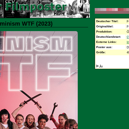
Deutscher Titel:
F
eminism WTF (2023)
Originaltitel:
F
Produktion:
Ö
Deutschlandstart:
0
Externe Links:
I
Poster aus:
D
Größe:
4