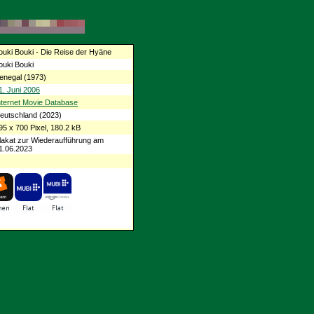
ouki Bouki - Die Reise der Hyäne
ouki Bouki
enegal (1973)
1. Juni 2006
nternet Movie Database
eutschland (2023)
95 x 700 Pixel, 180.2 kB
lakat zur Wiederaufführung am
1.06.2023