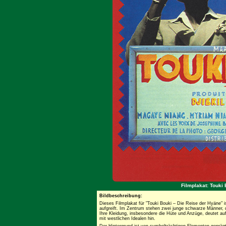
Filmplakat: Touki
Bildbeschreibung:
Dieses Filmplakat für "Touki Bouki – Die Reise der Hyäne" i
aufgreift. Im Zentrum stehen zwei junge schwarze Männer, 
Ihre Kleidung, insbesondere die Hüte und Anzüge, deutet a
mit westlichen Idealen hin.