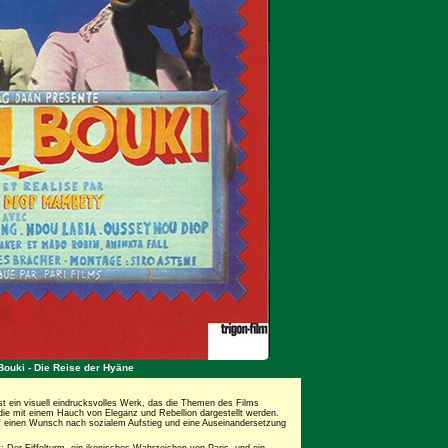
 Bouki - Die Reise der Hyäne
st ein visuell eindrucksvolles Werk, das die Themen des Films
die mit einem Hauch von Eleganz und Rebellion dargestellt werden.
uf einen Wunsch nach sozialem Aufstieg und eine Auseinandersetzung