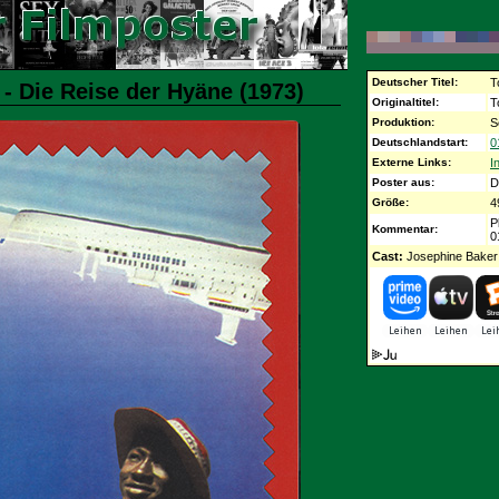
Deutscher Titel:
T
 - Die Reise der Hyäne (1973)
Originaltitel:
T
Produktion:
S
Deutschlandstart:
0
Externe Links:
I
Poster aus:
D
Größe:
4
P
Kommentar:
0
Cast:
Josephine Baker