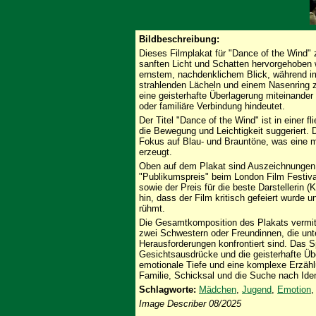
Bildbeschreibung:
Dieses Filmplakat für "Dance of the Wind" 
sanften Licht und Schatten hervorgehoben 
ernstem, nachdenklichem Blick, während im
strahlenden Lächeln und einem Nasenring z
eine geisterhafte Überlagerung miteinander
oder familiäre Verbindung hindeutet.
Der Titel "Dance of the Wind" ist in einer f
die Bewegung und Leichtigkeit suggeriert. 
Fokus auf Blau- und Brauntöne, was eine 
erzeugt.
Oben auf dem Plakat sind Auszeichnungen 
"Publikumspreis" beim London Film Festiva
sowie der Preis für die beste Darstellerin 
hin, dass der Film kritisch gefeiert wurde 
rühmt.
Die Gesamtkomposition des Plakats vermitt
zwei Schwestern oder Freundinnen, die unt
Herausforderungen konfrontiert sind. Das S
Gesichtsausdrücke und die geisterhafte Üb
emotionale Tiefe und eine komplexe Erzähl
Familie, Schicksal und die Suche nach Ident
Schlagworte:
Mädchen
,
Jugend
,
Emotion
Image Describer 08/2025