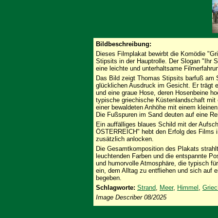
Bildbeschreibung:
Dieses Filmplakat bewirbt die Komödie "Gr
Stipsits in der Hauptrolle. Der Slogan "Ihr
eine leichte und unterhaltsame Filmerfahrung
Das Bild zeigt Thomas Stipsits barfuß am 
glücklichen Ausdruck im Gesicht. Er träg
und eine graue Hose, deren Hosenbeine hoc
typische griechische Küstenlandschaft mit
einer bewaldeten Anhöhe mit einem kleinen 
Die Fußspuren im Sand deuten auf eine Rei
Ein auffälliges blaues Schild mit der 
ÖSTERREICH" hebt den Erfolg des Films in 
zusätzlich anlocken.
Die Gesamtkomposition des Plakats strahlt
leuchtenden Farben und die entspannte Pose
und humorvolle Atmosphäre, die typisch fü
ein, dem Alltag zu entfliehen und sich auf
begeben.
Schlagworte:
Strand
,
Meer
,
Himmel
,
Griec
Image Describer 08/2025