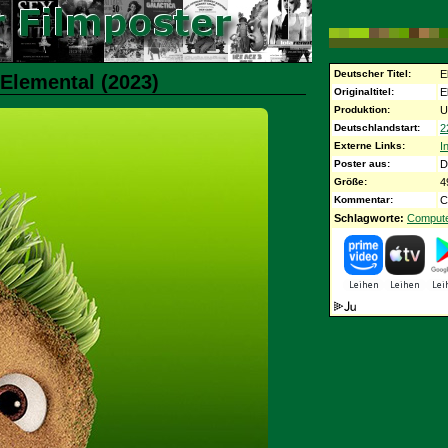
Deutscher Titel:
E
 Elemental (2023)
Originaltitel:
E
Produktion:
U
Deutschlandstart:
2
Externe Links:
I
Poster aus:
D
Größe:
4
Kommentar:
C
Schlagworte:
Compute