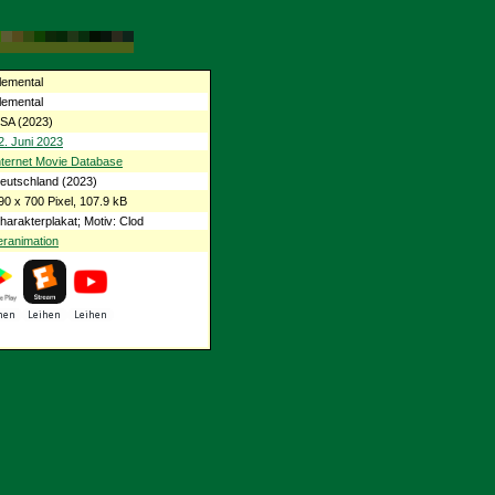
lemental
lemental
SA (2023)
2. Juni 2023
nternet Movie Database
eutschland (2023)
90 x 700 Pixel, 107.9 kB
harakterplakat; Motiv: Clod
ranimation