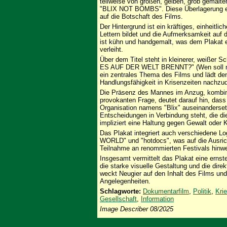
teilweise von großen, gelben, grob gemalten
"BLIX NOT BOMBS". Diese Überlagerung erz
auf die Botschaft des Films.
Der Hintergrund ist ein kräftiges, einheitl
Lettern bildet und die Aufmerksamkeit auf de
ist kühn und handgemalt, was dem Plakat ei
verleiht.
Über dem Titel steht in kleinerer, weiße
ES AUF DER WELT BRENNT?" (Wen soll man 
ein zentrales Thema des Films und lädt den
Handlungsfähigkeit in Krisenzeiten nachzu
Die Präsenz des Mannes im Anzug, kombini
provokanten Frage, deutet darauf hin, dass 
Organisation namens "Blix" auseinandersetz
Entscheidungen in Verbindung steht, die di
impliziert eine Haltung gegen Gewalt oder K
Das Plakat integriert auch verschiedene 
WORLD" und "hotdocs", was auf die Ausric
Teilnahme an renommierten Festivals hinwe
Insgesamt vermittelt das Plakat eine erns
die starke visuelle Gestaltung und die dire
weckt Neugier auf den Inhalt des Films und 
Angelegenheiten.
Schlagworte:
Dokumentarfilm
,
Politik
,
Kri
Gesellschaft
,
Information
Image Describer 08/2025