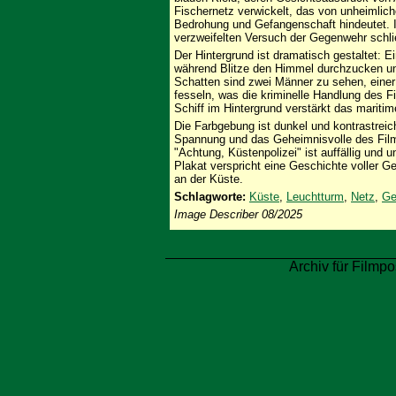
Fischernetz verwickelt, das von unheimlic
Bedrohung und Gefangenschaft hindeutet. In
verzweifelten Versuch der Gegenwehr schli
Der Hintergrund ist dramatisch gestaltet: Ei
während Blitze den Himmel durchzucken un
Schatten sind zwei Männer zu sehen, einer
fesseln, was die kriminelle Handlung des 
Schiff im Hintergrund verstärkt das mariti
Die Farbgebung ist dunkel und kontrastreich
Spannung und das Geheimnisvolle des Films
"Achtung, Küstenpolizei" ist auffällig und 
Plakat verspricht eine Geschichte voller 
an der Küste.
Schlagworte:
Küste
,
Leuchtturm
,
Netz
,
Ge
Image Describer 08/2025
Archiv für Filmpo